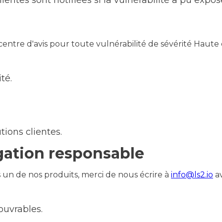
lientes sont notifiées si la vulnérabilité a pu expo
entre d'avis pour toute vulnérabilité de sévérité Haute o
té.
ions clientes.
gation responsable
 un de nos produits, merci de nous écrire à
info@ls2.io
av
ouvrables.