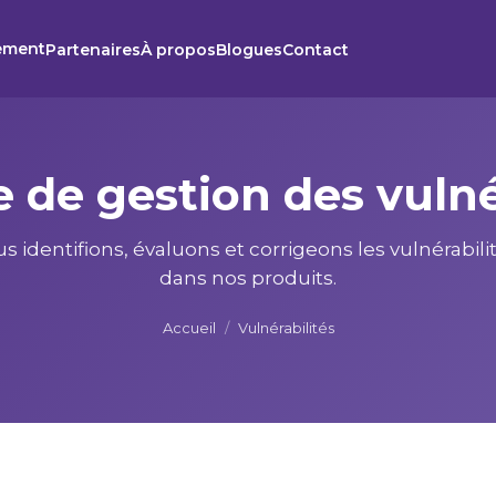
ement
Partenaires
À propos
Blogues
Contact
e de gestion des vulné
dentifions, évaluons et corrigeons les vulnérabili
dans nos produits.
Accueil
/
Vulnérabilités