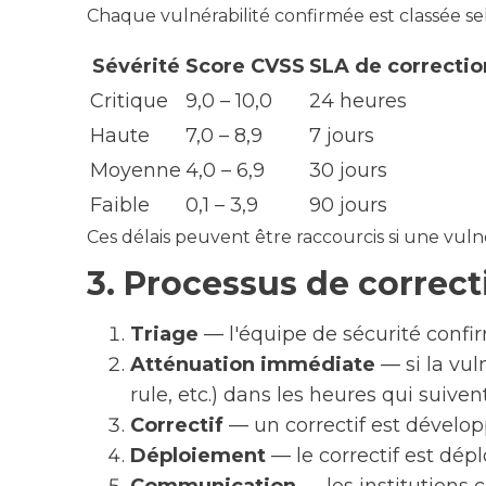
Chaque vulnérabilité confirmée est classée sel
Sévérité
Score CVSS
SLA de correctio
Critique
9,0 – 10,0
24 heures
Haute
7,0 – 8,9
7 jours
Moyenne
4,0 – 6,9
30 jours
Faible
0,1 – 3,9
90 jours
Ces délais peuvent être raccourcis si une vuln
3. Processus de correct
Triage
— l'équipe de sécurité confir
Atténuation immédiate
— si la vul
rule, etc.) dans les heures qui suivent
Correctif
— un correctif est développ
Déploiement
— le correctif est dép